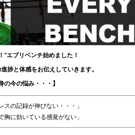
！”エブリベンチ始めました！
の進捗と体感をお伝えしていきます。
身の今の悩み・・・】
レスの記録が伸びない・・・」
で胸に効いている感覚がない」