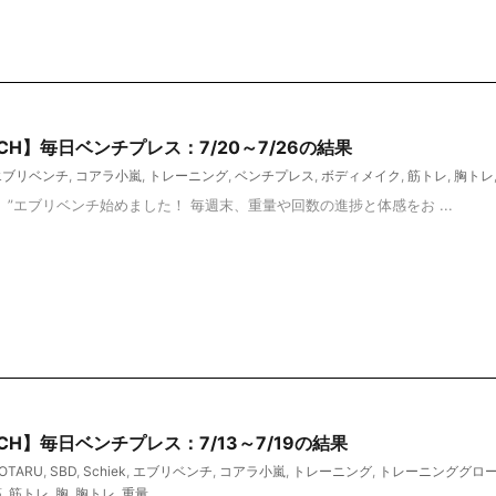
ENCH】毎日ベンチプレス：7/20～7/26の結果
エブリベンチ
,
コアラ小嵐
,
トレーニング
,
ベンチプレス
,
ボディメイク
,
筋トレ
,
胸トレ
エブリベンチ始めました！ 毎週末、重量や回数の進捗と体感をお ...
ENCH】毎日ベンチプレス：7/13～7/19の結果
OTARU
,
SBD
,
Schiek
,
エブリベンチ
,
コアラ小嵐
,
トレーニング
,
トレーニンググロ
筋
,
筋トレ
,
胸
,
胸トレ
,
重量