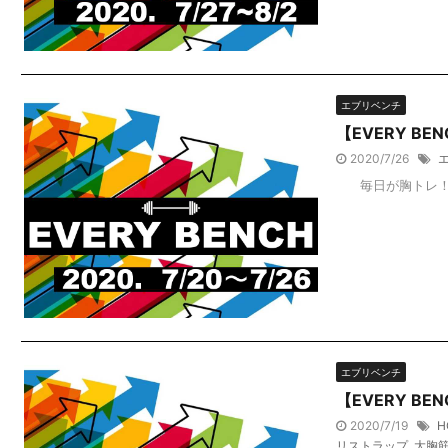
エブリベンチ
【EVERY B
2020/7/26
毎日が胸トレ！ ”
エブリベンチ
【EVERY B
2020/7/19
H
リストラップ
,
大胸