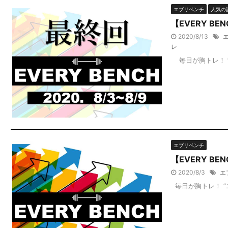
エブリベンチ
人気の
【EVERY B
2020/8/13
レ
毎日が胸トレ！ ”
エブリベンチ
【EVERY B
2020/8/3
エ
毎日が胸トレ！ ”