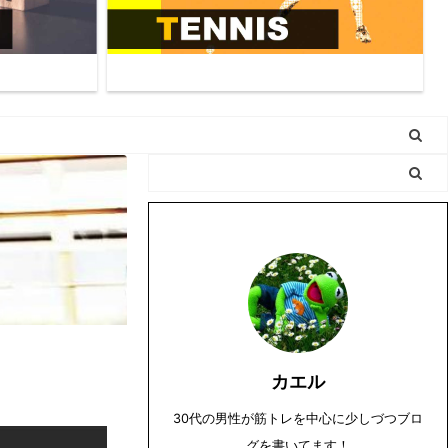
カエル
30代の男性が筋トレを中心に少しづつブロ
グを書いてます！