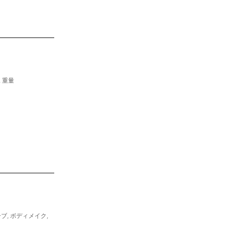
,
重量
ーブ
,
ボディメイク
,