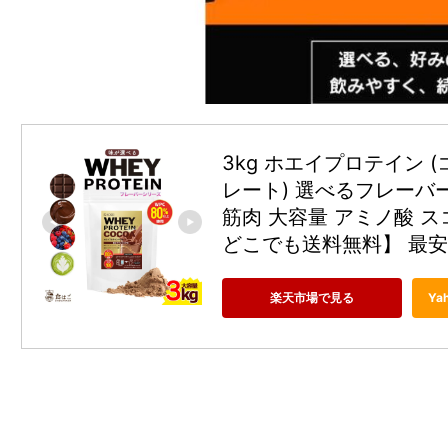
3kg ホエイプロテイン 
レート) 選べるフレーバー
筋肉 大容量 アミノ酸 ス
どこでも送料無料】 最
楽天市場で見る
Ya