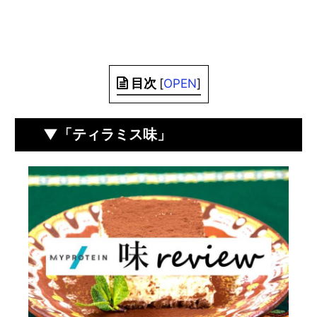
目次
[
OPEN
]
▼「ティラミス味」