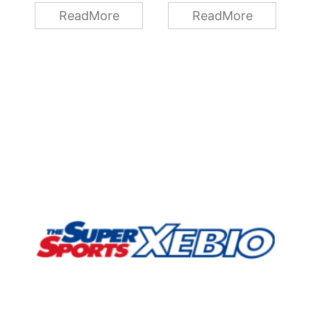
ト
テインの味をレビュ
テインの味をレビュ
ReadMore
ReadMore
ュ
ー！ 今回は、
ー！ 今回は、
。
impactホエイプロテ
impactホエイプロテ
イン 「ティラミス
イン 「チョコレート
ロ
味」 のレビューをし
ミント味」 のレビュ
ュ
ていきます。 リン
ーをしていきます。
ク 目次 ▼「ティ
リンク 目次
ラミス味」 コンビ
▼「チョコレートミ
に
ニやスーパーでもよ
ント味」 好き嫌い
い
く見るスイーツ「テ
がわかれる味とし
の
ィラミス」 なじみが
て、代表的な「チョ
て
深いティラミスです
コミント」 好きな人
が、マイプロテイン
はハマるほど好き
う
の手にかかるとどん
で、嫌いな人は「歯
ま
な味になるのか！？
磨き粉の味」という
★
■美味しさ ★★ ヒナ
極端な差がある。 マ
ト
タティラミス？リキ
イプロテイン流の
抑
！
ュールみたいな風味
「チョコミント」を