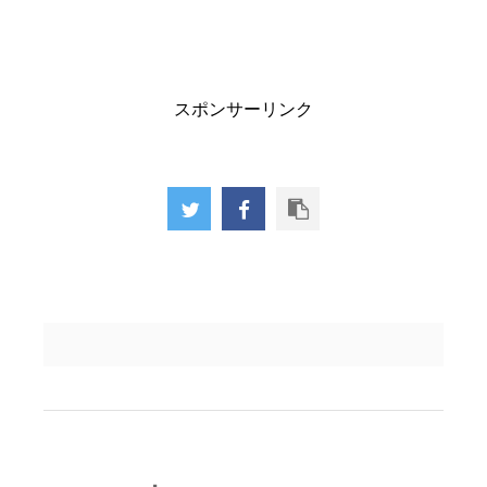
味
甘い味好 ...
レビューしてみまし
！
た！ &nbsp ...
スポンサーリンク