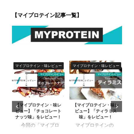
ロ
味」 のレビューをし
ミント味」 のレビュ
幅
ュ
ていきます。 リン
ーをしていきます。
【マイプロテイン記事一覧】
ク 目次 ▼「ティ
リンク 目次
2
ラミス味」 コンビ
▼「チョコレートミ
に
ニやスーパーでもよ
ント味」 好き嫌い
い
く見るスイーツ「テ
がわかれる味とし
の
ィラミス」 なじみが
て、代表的な「チョ
て
深いティラミスです
コミント」 好きな人
が、マイプロテイン
はハマるほど好き
ュー
マイプロテイン・味レビュー
マイプロテイン・味レビュー
マ
う
の手にかかるとどん
で、嫌いな人は「歯
ま
な味になるのか！？
磨き粉の味」という
★
■美味しさ ★★ ヒナ
極端な差がある。 マ
ト
タティラミス？リキ
イプロテイン流の
/17
2025/5/17
2025/5/17
！
ュールみたいな風味
「チョコミント」を
味
甘い味好 ...
レビューしてみまし
レ
【マイプロテイン・味レ
【マイプロテイン・味レ
！
た！ &nbsp ...
ト
ビュー】「ティラミス
ビュー】「チョコレート
B
！
味」をレビュー！
ミント味」をレビュー！
ロ
マイプロテインの
マイプロテインの
し
」
60種類以上あるプロ
60種類以上あるプロ