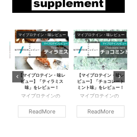
ュー
マイプロテイン・味レビュー
マイプロテイン・味レビュー
プ
/17
2025/5/17
2025/5/17
レ
【マイプロテイン・味レ
【マイプロテイン・味レ
ト
ビュー】「ティラミス
ビュー】「チョコレート
！
味」をレビュー！
ミント味」をレビュー！
ロ
マイプロテインの
マイプロテインの
」
60種類以上あるプロ
60種類以上あるプロ
ト
テインの味をレビュ
テインの味をレビュ
ReadMore
ReadMore
ュ
ー！ 今回は、
ー！ 今回は、
。
impactホエイプロテ
impactホエイプロテ
イン 「ティラミス
イン 「チョコレート