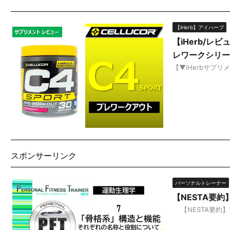
【iHerb】アイハーブ
【iHerb/レ
レワークシリー
【▼iHerbサプリメ
スポンサーリンク
パーソナルトレーナー
【NESTA要
【NESTA要約】