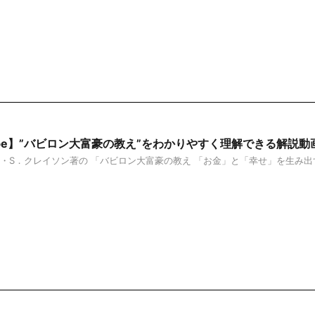
Tube】”バビロン大富豪の教え”をわかりやすく理解できる解説動
・S．クレイソン著の 「バビロン大富豪の教え 「お金」と「幸せ」を生み出