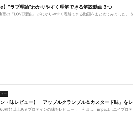
ube】”ラブ理論”わかりやすく理解できる解説動画３つ
の「LOVE理論」 がわかりやすく理解できる動画をまとめてみました。 &n 
ビュー
ン・味レビュー】「アップルクランブル＆カスタード味」をレ
0種類以上あるプロテインの味をレビュー！ 今回は、impactホエイプロテ .