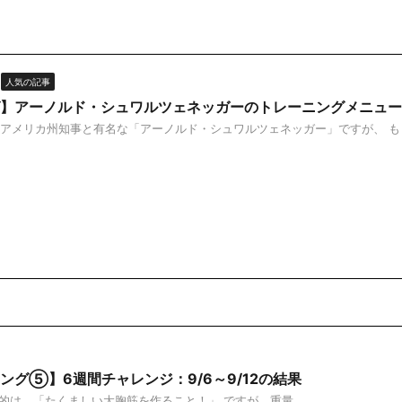
人気の記事
】アーノルド・シュワルツェネッガーのトレーニングメニュー＆
アメリカ州知事と有名な「アーノルド・シュワルツェネッガー」ですが、 も
ング⑤】6週間チャレンジ：9/6～9/12の結果
、「たくましい大胸筋を作ること！」 ですが、重量 ...