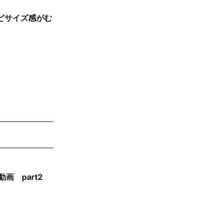
けどサイズ感がむ
画 part2